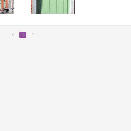
‹
1
›