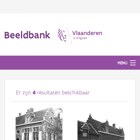
Beeldbank
MENU
Afbeeldingen
Er zijn
4
resultaten beschikbaar.
#BeeldIndeKijker
Hergebruik
Over ons