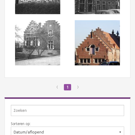
Aanmelden
‹
1
›
Sorteren op: