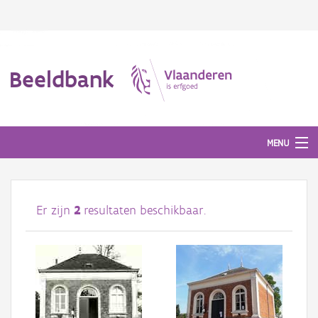
Beeldbank
MENU
Afbeeldingen
Er zijn
2
resultaten beschikbaar.
#BeeldIndeKijker
Hergebruik
Over ons