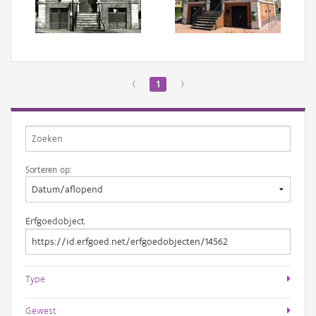
Aanmelden
‹
1
›
Sorteren op:
Erfgoedobject
Type
Gewest