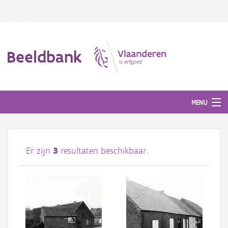
Beeldbank
MENU
Afbeeldingen
Er zijn
3
resultaten beschikbaar.
#BeeldIndeKijker
Hergebruik
Over ons