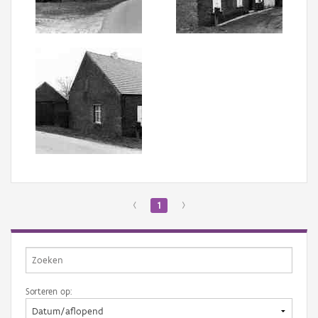
Aanmelden
‹
1
›
Sorteren op: