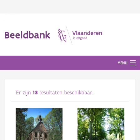
Beeldbank
MENU
Afbeeldingen
Er zijn
13
resultaten beschikbaar.
#BeeldIndeKijker
Hergebruik
Over ons