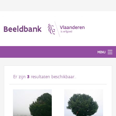
Beeldbank
MENU
Afbeeldingen
Er zijn
3
resultaten beschikbaar.
#BeeldIndeKijker
Hergebruik
Over ons