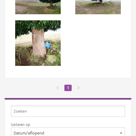
Aanmelden
‹
1
›
Sorteren op: