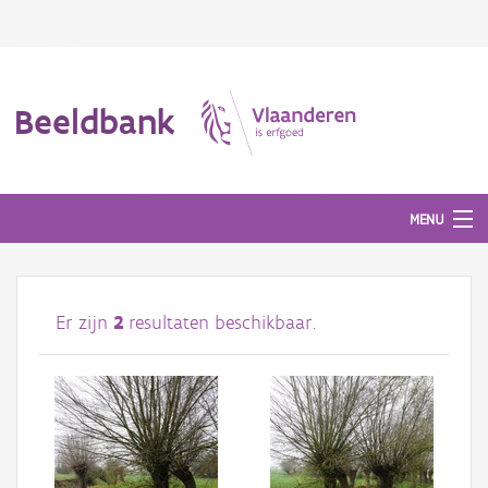
Beeldbank
MENU
Afbeeldingen
Er zijn
2
resultaten beschikbaar.
#BeeldIndeKijker
Hergebruik
Over ons