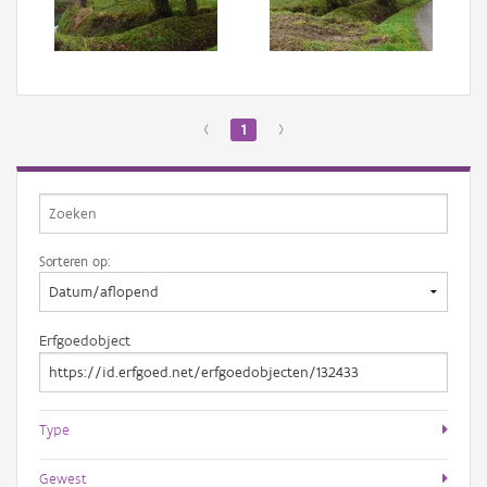
Aanmelden
‹
1
›
Sorteren op:
Erfgoedobject
Type
Gewest