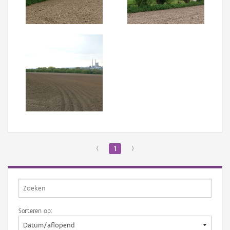
Aanmelden
‹
1
›
Sorteren op: