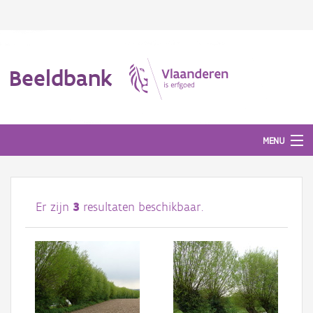
Beeldbank
MENU
Afbeeldingen
Er zijn
3
resultaten beschikbaar.
#BeeldIndeKijker
Hergebruik
Over ons