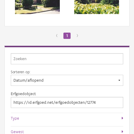
Aanmelden
‹
1
›
Sorteren op:
Erfgoedobject
Type
Gewest