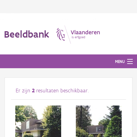
Beeldbank
MENU
Afbeeldingen
Er zijn
2
resultaten beschikbaar.
#BeeldIndeKijker
Hergebruik
Over ons