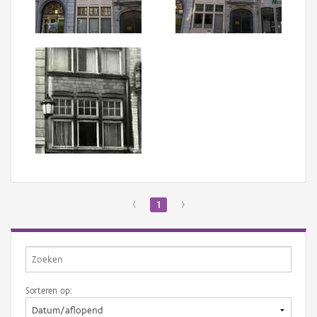
Aanmelden
‹
1
›
Sorteren op: