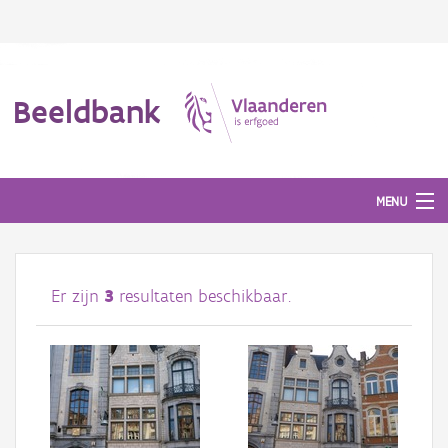
Beeldbank
MENU
Afbeeldingen
Er zijn
3
resultaten beschikbaar.
#BeeldIndeKijker
Hergebruik
Over ons