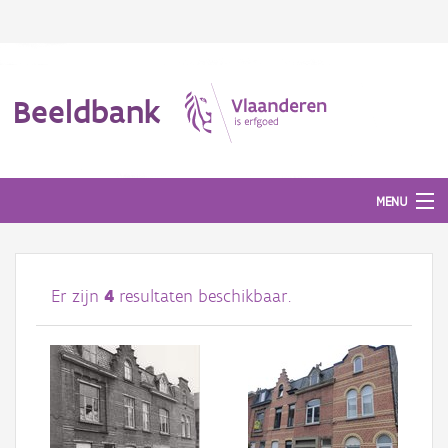
Beeldbank
MENU
Afbeeldingen
Er zijn
4
resultaten beschikbaar.
#BeeldIndeKijker
Hergebruik
Over ons