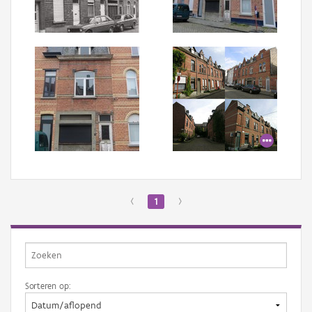
Aanmelden
‹
1
›
Sorteren op: