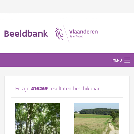
Beeldbank
MENU
Afbeeldingen
Er zijn
416269
resultaten beschikbaar.
#BeeldIndeKijker
Hergebruik
Over ons