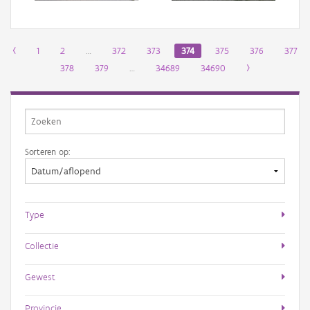
‹
1
2
…
372
373
374
375
376
377
378
379
…
34689
34690
›
Sorteren op:
Type
Collectie
Gewest
Provincie