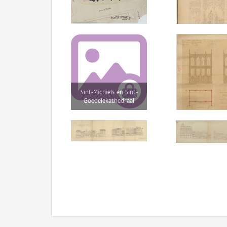
Sint-Michiels en Sint-
Goedelekathedraal