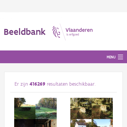
Beeldbank
MENU
Afbeeldingen
Er zijn
416269
resultaten beschikbaar.
#BeeldIndeKijker
Hergebruik
Over ons