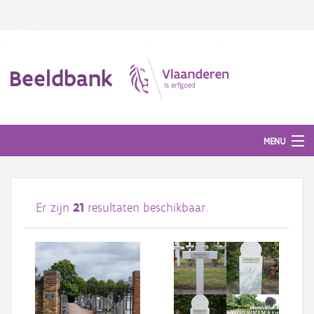
Beeldbank
MENU
Afbeeldingen
Er zijn
21
resultaten beschikbaar.
#BeeldIndeKijker
Hergebruik
Over ons