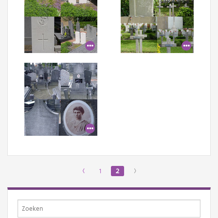
‹
1
2
›