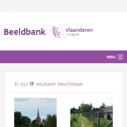
Beeldbank
MENU
Afbeeldingen
Er zijn
17
resultaten beschikbaar.
#BeeldIndeKijker
Hergebruik
Over ons