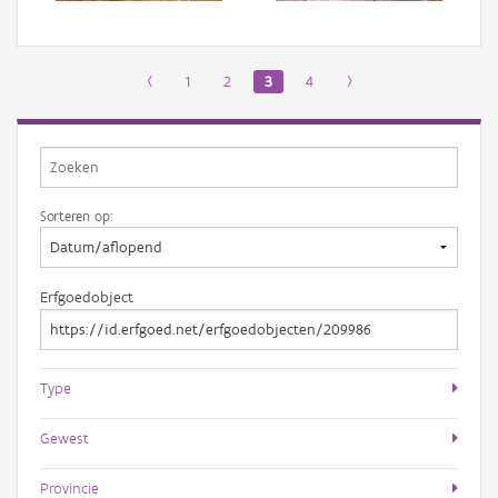
‹
1
2
3
4
›
Sorteren op:
Erfgoedobject
Type
Gewest
Provincie