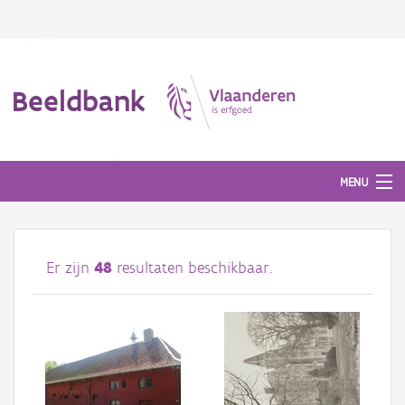
Beeldbank
MENU
Afbeeldingen
Er zijn
48
resultaten beschikbaar.
#BeeldIndeKijker
Hergebruik
Over ons