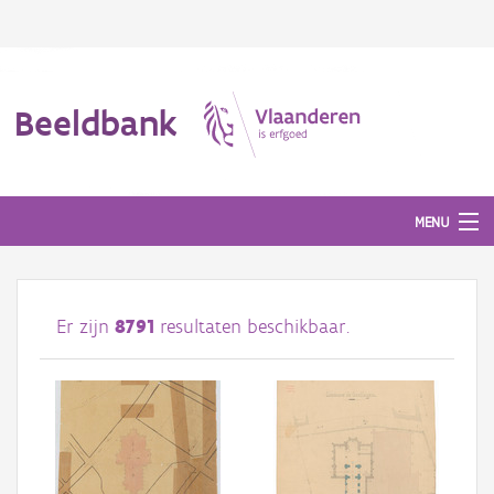
Beeldbank
MENU
Afbeeldingen
Er zijn
8791
resultaten beschikbaar.
#BeeldIndeKijker
Hergebruik
Over ons