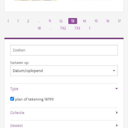
‹
1
2
…
11
12
13
14
15
16
17
18
…
732
733
›
Sorteren op:
Type
plan of tekening (8791)
Collectie
Gewest