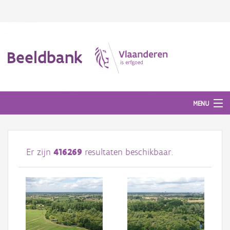
Beeldbank
MENU
Afbeeldingen
Er zijn
416269
resultaten beschikbaar.
#BeeldIndeKijker
Hergebruik
Over ons