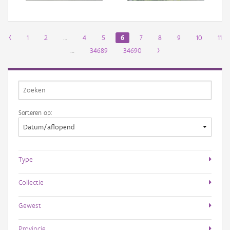
‹
1
2
…
4
5
6
7
8
9
10
11
…
34689
34690
›
Sorteren op:
Type
Collectie
Gewest
Provincie