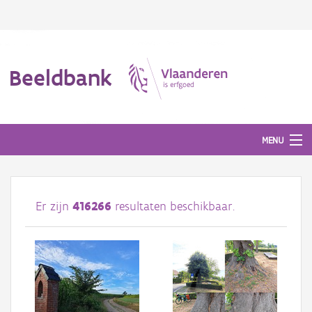
Beeldbank
MENU
Afbeeldingen
Er zijn
416266
resultaten beschikbaar.
#BeeldIndeKijker
Hergebruik
Over ons