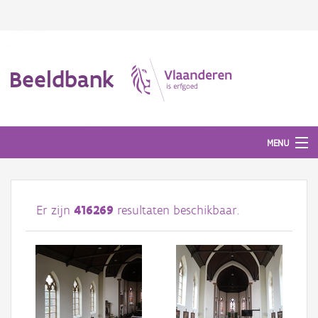
Beeldbank
MENU
Afbeeldingen
Er zijn
416269
resultaten beschikbaar.
#BeeldIndeKijker
Hergebruik
Over ons