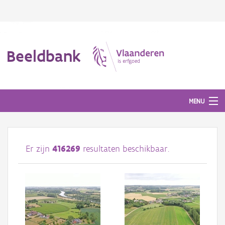
Beeldbank
MENU
Afbeeldingen
Er zijn
416269
resultaten beschikbaar.
#BeeldIndeKijker
Hergebruik
Over ons