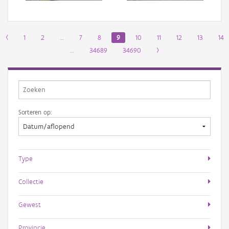
‹
1
2
…
7
8
9
10
11
12
13
14
…
34689
34690
›
Sorteren op:
Type
Collectie
Gewest
Provincie