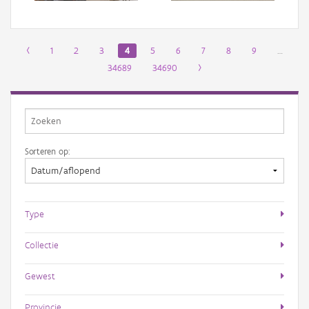
‹
1
2
3
4
5
6
7
8
9
…
34689
34690
›
Sorteren op:
Type
Collectie
Gewest
Provincie