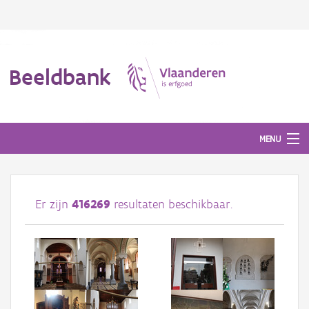
Beeldbank
MENU
Afbeeldingen
Er zijn
416269
resultaten beschikbaar.
#BeeldIndeKijker
Hergebruik
Over ons