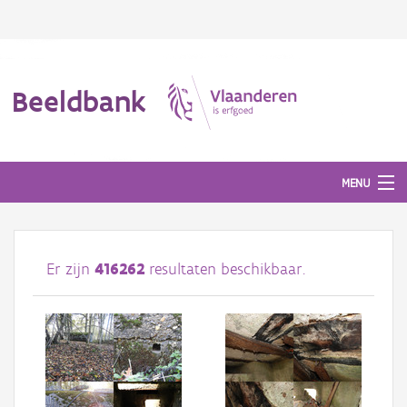
Beeldbank
MENU
Afbeeldingen
Er zijn
416262
resultaten beschikbaar.
#BeeldIndeKijker
Hergebruik
Over ons