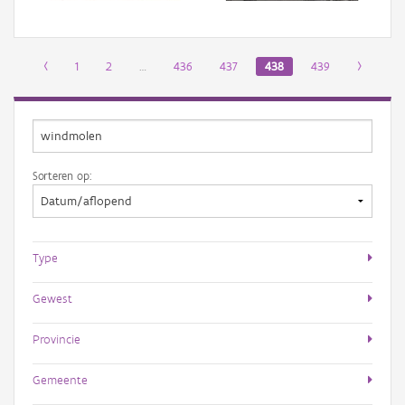
‹
1
2
…
436
437
438
439
›
Sorteren op:
Type
Gewest
Provincie
Gemeente