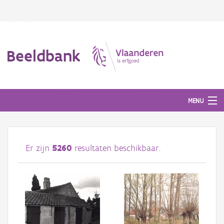
Beeldbank
MENU
Afbeeldingen
Er zijn
5260
resultaten beschikbaar.
#BeeldIndeKijker
Hergebruik
Over ons