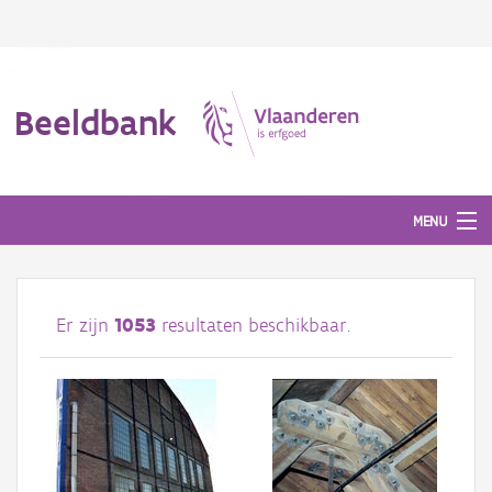
Beeldbank
MENU
Afbeeldingen
Er zijn
1053
resultaten beschikbaar.
#BeeldIndeKijker
Hergebruik
Over ons