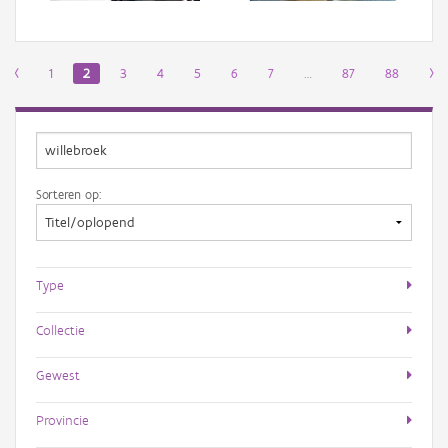
‹
1
2
3
4
5
6
7
…
87
88
›
Sorteren op:
Type
Collectie
Gewest
Provincie