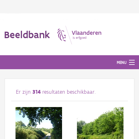
Beeldbank
MENU
Afbeeldingen
Er zijn
314
resultaten beschikbaar.
#BeeldIndeKijker
Hergebruik
Over ons