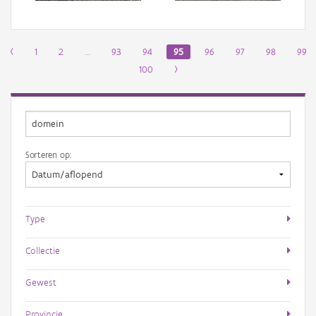
‹
1
2
…
93
94
95
96
97
98
99
100
›
Sorteren op:
Type
Collectie
Gewest
Provincie