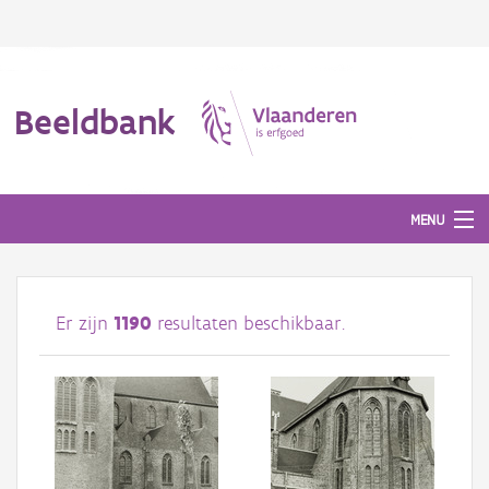
Beeldbank
MENU
Afbeeldingen
Er zijn
1190
resultaten beschikbaar.
#BeeldIndeKijker
Hergebruik
Over ons