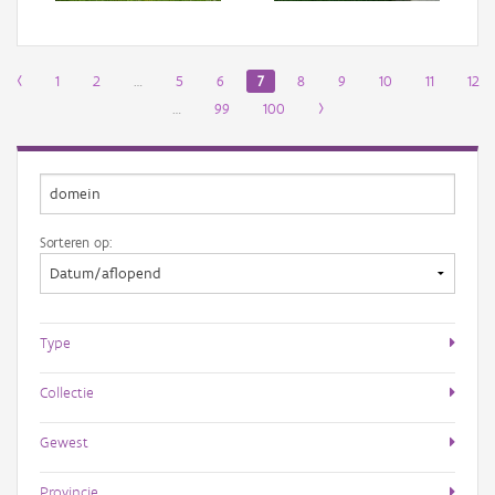
‹
1
2
…
5
6
7
8
9
10
11
12
…
99
100
›
Sorteren op:
Type
Collectie
Gewest
Provincie