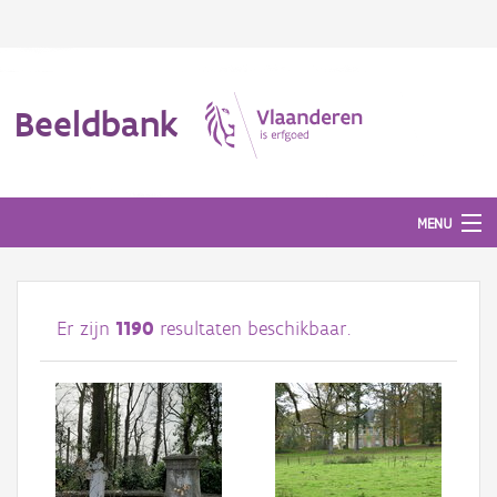
Beeldbank
MENU
Afbeeldingen
Er zijn
1190
resultaten beschikbaar.
#BeeldIndeKijker
Hergebruik
Over ons