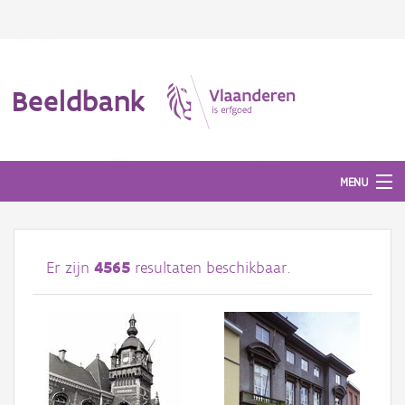
Beeldbank
MENU
Afbeeldingen
Er zijn
4565
resultaten beschikbaar.
#BeeldIndeKijker
Hergebruik
Over ons