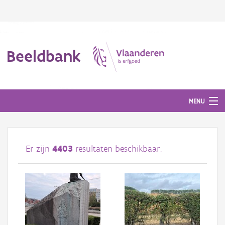
Beeldbank
MENU
Afbeeldingen
Er zijn
4403
resultaten beschikbaar.
#BeeldIndeKijker
Hergebruik
Over ons