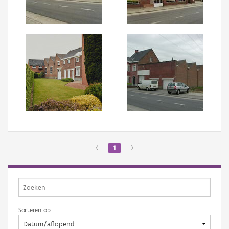
Aanmelden
‹
1
›
Sorteren op: