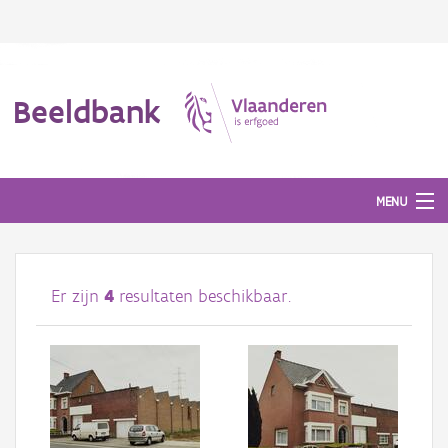
Beeldbank
MENU
Afbeeldingen
Er zijn
4
resultaten beschikbaar.
#BeeldIndeKijker
Hergebruik
Over ons