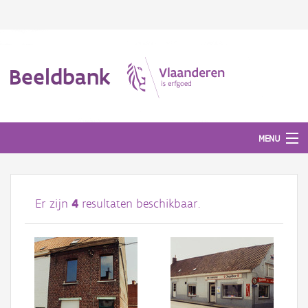
Beeldbank
MENU
Afbeeldingen
Er zijn
4
resultaten beschikbaar.
#BeeldIndeKijker
Hergebruik
Over ons