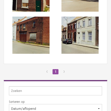
Aanmelden
‹
1
›
Sorteren op: