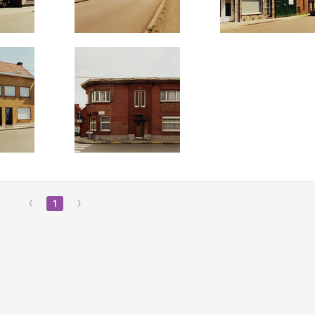
‹
1
›