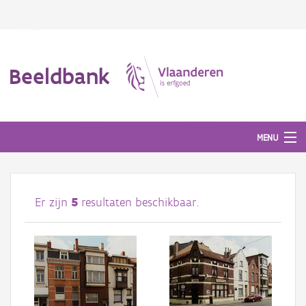
Beeldbank
MENU
Afbeeldingen
Er zijn
5
resultaten beschikbaar.
#BeeldIndeKijker
Hergebruik
Over ons