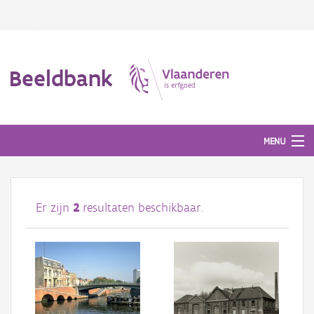
Beeldbank
MENU
Afbeeldingen
Er zijn
2
resultaten beschikbaar.
#BeeldIndeKijker
Hergebruik
Over ons