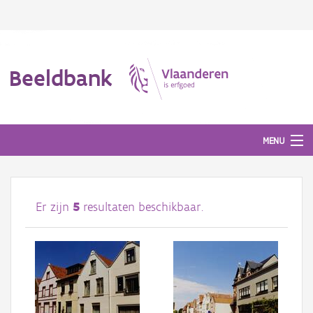
Beeldbank
MENU
Afbeeldingen
Er zijn
5
resultaten beschikbaar.
#BeeldIndeKijker
Hergebruik
Over ons