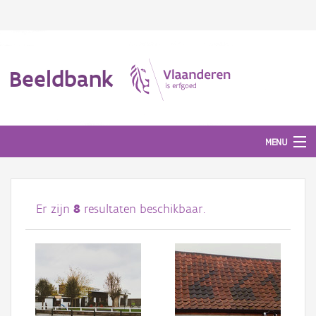
Beeldbank
MENU
Afbeeldingen
Er zijn
8
resultaten beschikbaar.
#BeeldIndeKijker
Hergebruik
Over ons