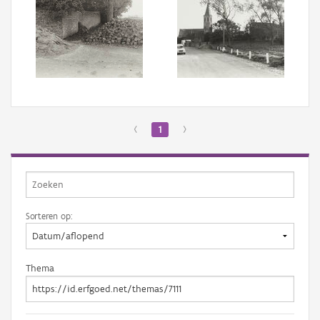
‹
1
›
Sorteren op:
Thema