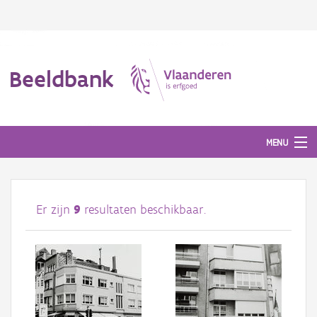
Beeldbank
MENU
Afbeeldingen
Er zijn
9
resultaten beschikbaar.
#BeeldIndeKijker
Hergebruik
Over ons