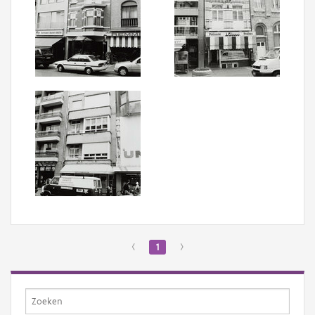
‹
1
›