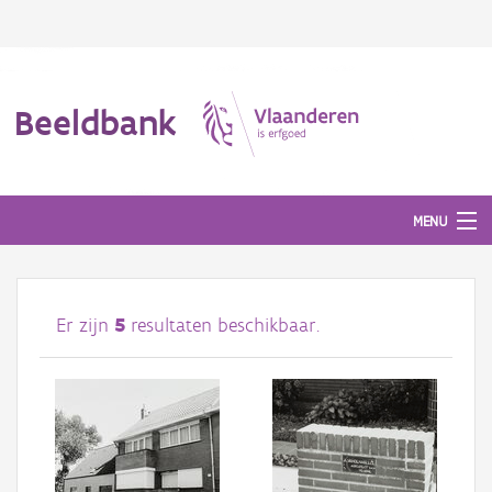
Beeldbank
MENU
Afbeeldingen
Er zijn
5
resultaten beschikbaar.
#BeeldIndeKijker
Hergebruik
Over ons