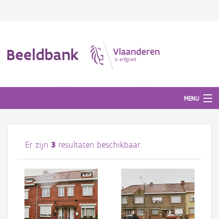
Beeldbank
MENU
Afbeeldingen
Er zijn
3
resultaten beschikbaar.
#BeeldIndeKijker
Hergebruik
Over ons