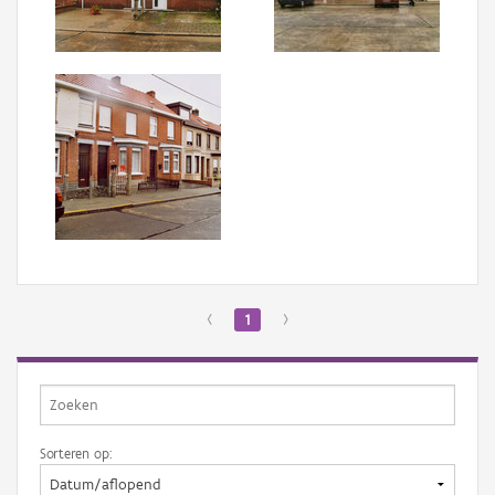
Aanmelden
‹
1
›
Sorteren op: