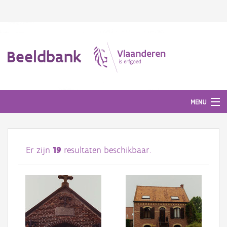
Beeldbank
MENU
Afbeeldingen
Er zijn
19
resultaten beschikbaar.
#BeeldIndeKijker
Hergebruik
Over ons