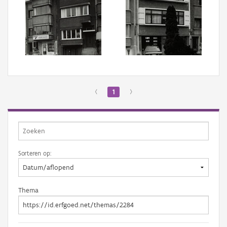
‹
1
›
Sorteren op:
Thema