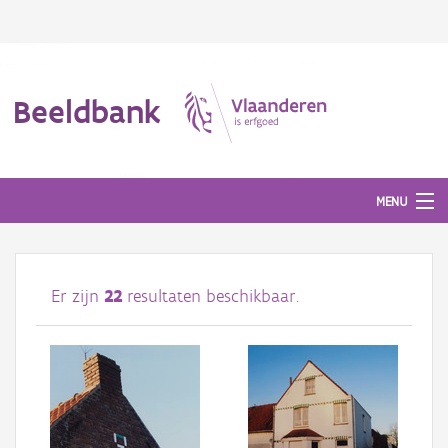
Beeldbank
MENU
Afbeeldingen
Er zijn
22
resultaten beschikbaar.
#BeeldIndeKijker
Hergebruik
Over ons