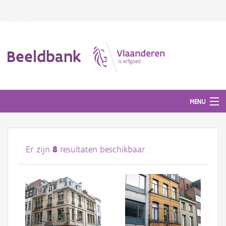
Beeldbank
MENU
Afbeeldingen
Er zijn
8
resultaten beschikbaar.
#BeeldIndeKijker
Hergebruik
Over ons