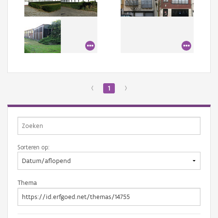
‹
1
›
Sorteren op:
Thema