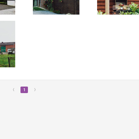
‹
1
›