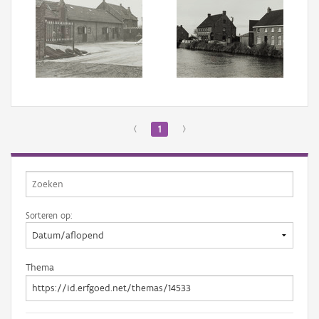
‹
1
›
Sorteren op:
Thema