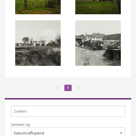
Aanmelden
‹
1
›
Sorteren op: