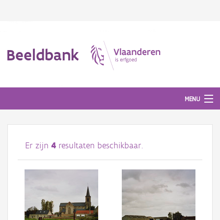
Beeldbank
MENU
Afbeeldingen
Er zijn
4
resultaten beschikbaar.
#BeeldIndeKijker
Hergebruik
Over ons