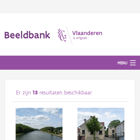
Beeldbank
MENU
Afbeeldingen
Er zijn
13
resultaten beschikbaar.
#BeeldIndeKijker
Hergebruik
Over ons