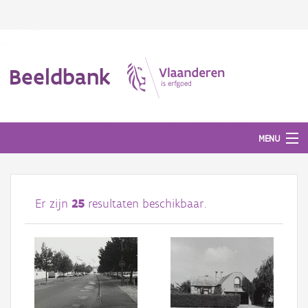
Beeldbank
MENU
Afbeeldingen
Er zijn
25
resultaten beschikbaar.
#BeeldIndeKijker
Hergebruik
Over ons